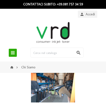
CONTATTACI SUBITO: +39.081 757 34 59
Accedi



Chi Siamo

