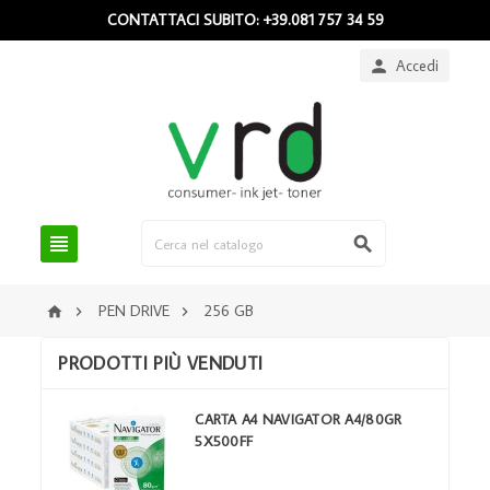
CONTATTACI SUBITO: +39.081 757 34 59
Accedi



PEN DRIVE
256 GB



PRODOTTI PIÙ VENDUTI
CARTA A4 NAVIGATOR A4/80GR
5X500FF