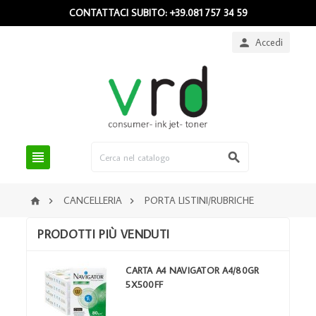
CONTATTACI SUBITO: +39.081 757 34 59
Accedi



CANCELLERIA
PORTA LISTINI/RUBRICHE



PRODOTTI PIÙ VENDUTI
CARTA A4 NAVIGATOR A4/80GR
5X500FF