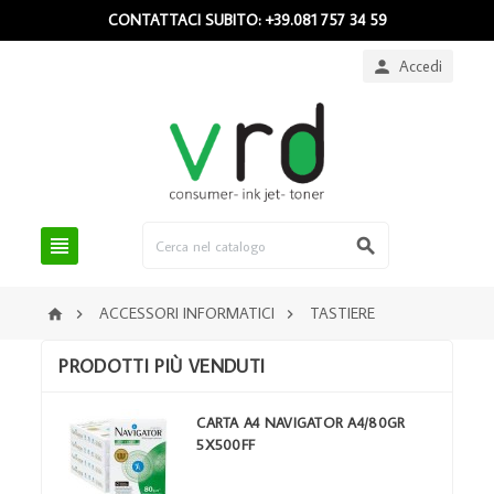
CONTATTACI SUBITO: +39.081 757 34 59
Accedi



ACCESSORI INFORMATICI
TASTIERE



PRODOTTI PIÙ VENDUTI
CARTA A4 NAVIGATOR A4/80GR
5X500FF