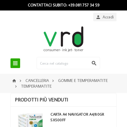
CONTATTACI SUBITO: +39.081 757 34 59
Accedi



CANCELLERIA
GOMME E TEMPERAMATITE



TEMPERAMATITE

PRODOTTI PIÙ VENDUTI
CARTA A4 NAVIGATOR A4/80GR
5X500FF