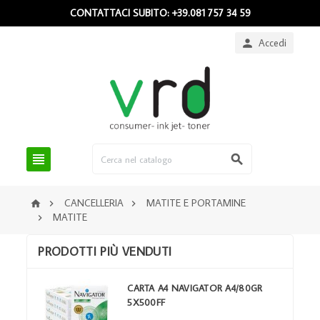
CONTATTACI SUBITO: +39.081 757 34 59
Accedi



CANCELLERIA
MATITE E PORTAMINE



MATITE

PRODOTTI PIÙ VENDUTI
CARTA A4 NAVIGATOR A4/80GR
5X500FF