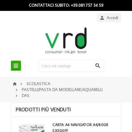
CONTATTACI SUBITO: +39.081 757 34 59
Accedi



SCOLASTICA


PASTELLI/PASTA DA MODELLARE/AQUARELLI

DAS

PRODOTTI PIÙ VENDUTI
CARTA A4 NAVIGATOR A4/80GR
5X500FF