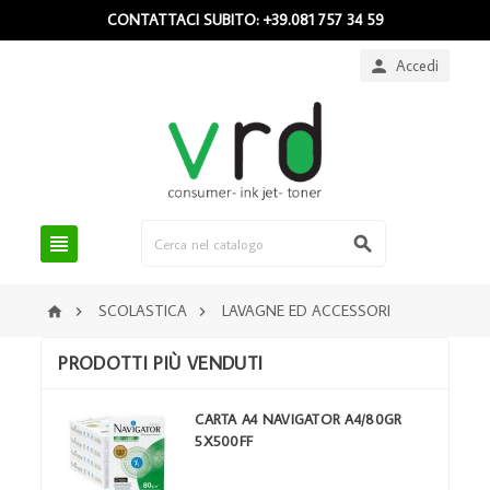
CONTATTACI SUBITO: +39.081 757 34 59
Accedi



SCOLASTICA
LAVAGNE ED ACCESSORI



PRODOTTI PIÙ VENDUTI
CARTA A4 NAVIGATOR A4/80GR
5X500FF