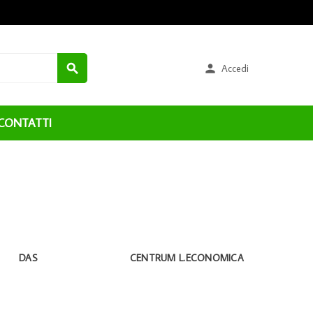


Accedi
CONTATTI
DAS
CENTRUM L.ECONOMICA