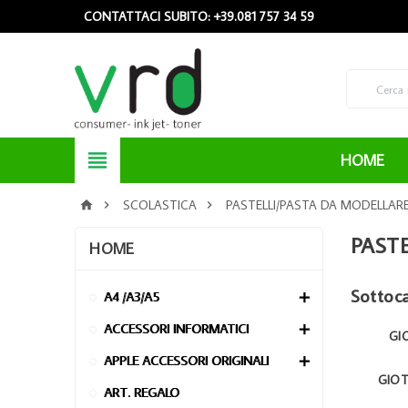
CONTATTACI SUBITO: +39.081 757 34 59

HOME
SCOLASTICA
PASTELLI/PASTA DA MODELLAR



PAST
HOME
Sottoc
A4 /A3/A5

ACCESSORI INFORMATICI

GI
APPLE ACCESSORI ORIGINALI

GIO
ART. REGALO