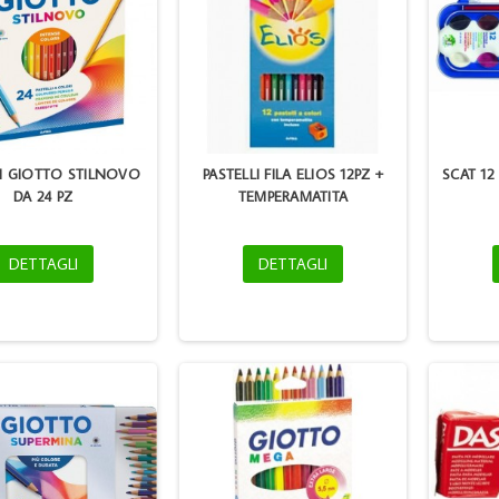
LI GIOTTO STILNOVO
PASTELLI FILA ELIOS 12PZ +
SCAT 12
DA 24 PZ
TEMPERAMATITA
DETTAGLI
DETTAGLI
REGISTRATORI OXFORD
HP CC641 INK JET 300BK
G85 D.SO 8 BLU
XL COMPATIBILE