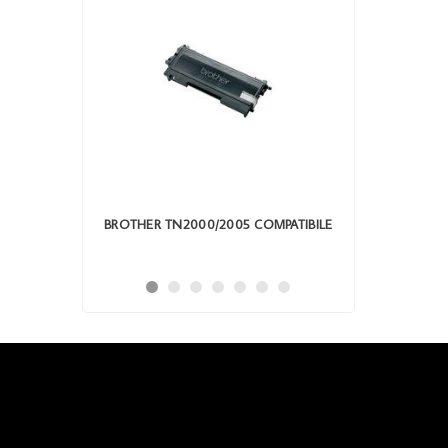
40/270 CY
BROTHER TN2000/2005 COMPATIBILE
TONER 
HL