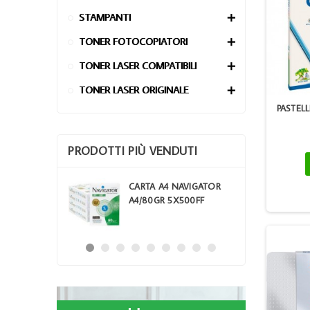
STAMPANTI

TONER FOTOCOPIATORI

TONER LASER COMPATIBILI

TONER LASER ORIGINALE

PASTEL
PRODOTTI PIÙ VENDUTI
 XL
CARTA A4 NAVIGATOR
E COLORE
A4/80GR 5X500FF