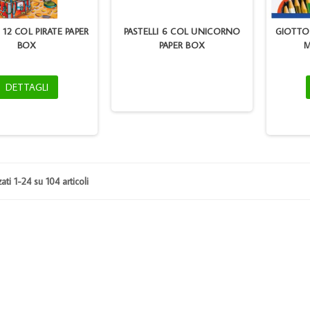
I 12 COL PIRATE PAPER
PASTELLI 6 COL UNICORNO
GIOTTO 
BOX
PAPER BOX
M
DETTAGLI
BROTHER TN2120
BROTHER TN 3060/6600/7600 BK
2140/2150RIC
COM
zati 1-24 su 104 articoli