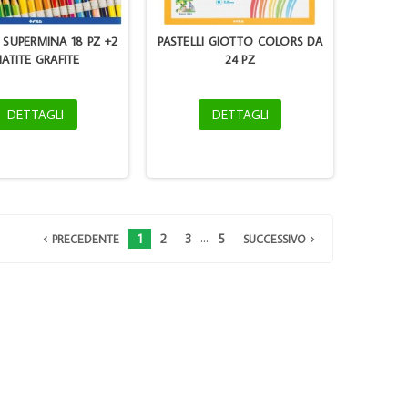
SUPERMINA 18 PZ +2
PASTELLI GIOTTO COLORS DA
ATITE GRAFITE
24 PZ
DETTAGLI
DETTAGLI
BROTHER TN 3380 8K
BROTHER HL1110/1112 COM TN 
1K
…
1
2
3
5
PRECEDENTE
SUCCESSIVO

