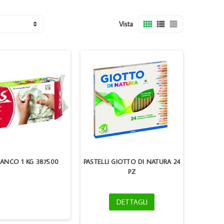



Vista
IANCO 1 KG 387500
PASTELLI GIOTTO DI NATURA 24
PZ
DETTAGLI