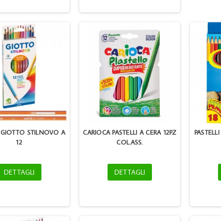
I GIOTTO STILNOVO A
CARIOCA PASTELLI A CERA 12PZ
PASTELL
12
COL.ASS.
DETTAGLI
DETTAGLI