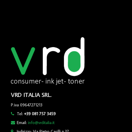
VRD ITALIA SRL.
P.iva 09647271213
Tel:
+39 081 757 3459
Email:
info@vrditalia.it
Indirizzo: Via Pietro Casilli n.37