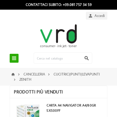
CONTATTACI SUBITO: +39.081 757 34 59
Accedi



CANCELLERIA
CUCITRICI/PUNTI/LEVAPUNTI



ZENITH

PRODOTTI PIÙ VENDUTI
CARTA A4 NAVIGATOR A4/80GR
5X500FF