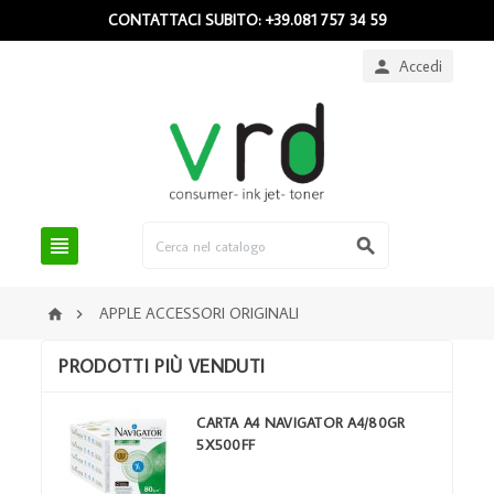
CONTATTACI SUBITO: +39.081 757 34 59
Accedi



APPLE ACCESSORI ORIGINALI


PRODOTTI PIÙ VENDUTI
CARTA A4 NAVIGATOR A4/80GR
5X500FF