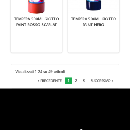
TEMPERA 500ML GIOTTO
TEMPERA 500ML GIOTTO
PAINT ROSSO SCARLAT
PAINT NERO
Visualizzati 1-24 su 49 articoli
1
2
3
PRECEDENTE
SUCCESSIVO

