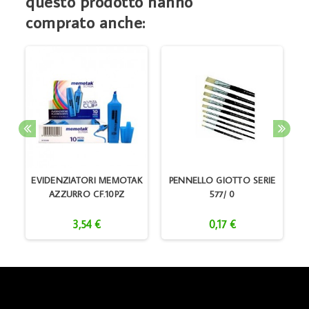
questo prodotto hanno
comprato anche:
N
EVIDENZIATORI MEMOTAK
PENNELLO GIOTTO SERIE
AZZURRO CF.10PZ
577/ 0
3,54 €
0,17 €