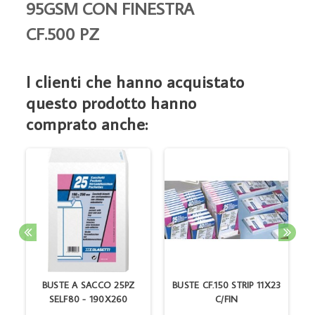
95GSM CON FINESTRA
CF.500 PZ
I clienti che hanno acquistato
questo prodotto hanno
comprato anche:
IP
BUSTE A SACCO 25PZ
BUSTE CF.150 STRIP 11X23
B
SELF80 - 190X260
C/FIN