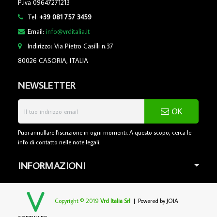
P.iva 09647271213
Tel:
+39 081 757 3459
Email:
info@vrditalia.it
Indirizzo: Via Pietro Casilli n.37
80026 CASORIA, ITALIA
NEWSLETTER
OK
Puoi annullare l'iscrizione in ogni momenti. A questo scopo, cerca le
info di contatto nelle note legali.
INFORMAZIONI
Copyright © 2019
Vrd Italia Srl
| Powered by
JOIA