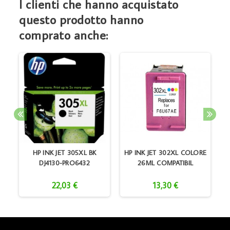
I clienti che hanno acquistato
questo prodotto hanno
comprato anche:
K
HP INK JET 305XL BK
HP INK JET 302XL COLORE
DJ4130-PRO6432
26ML COMPATIBIL
22,03 €
13,30 €