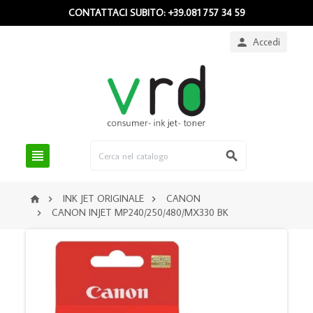
CONTATTACI SUBITO: +39.081 757 34 59
Accedi



INK JET ORIGINALE
CANON



CANON INJET MP240/250/480/MX330 BK
