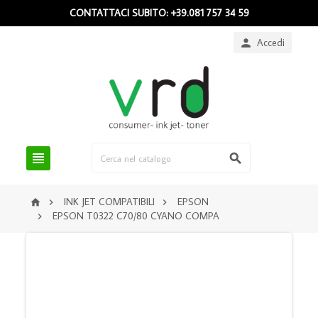
CONTATTACI SUBITO: +39.081 757 34 59
Accedi



INK JET COMPATIBILI
EPSON



EPSON T0322 C70/80 CYANO COMPA
