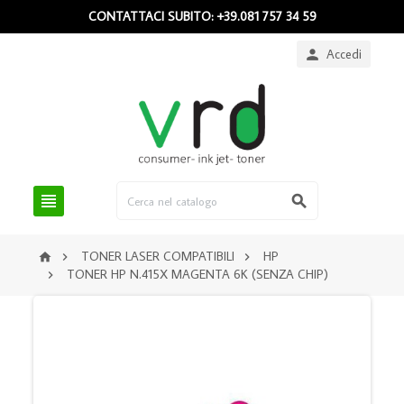
CONTATTACI SUBITO: +39.081 757 34 59
Accedi



TONER LASER COMPATIBILI
HP



TONER HP N.415X MAGENTA 6K (SENZA CHIP)
