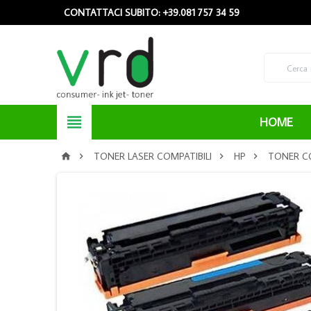
CONTATTACI SUBITO: +39.081 757 34 59

HOME
TONER LASER COMPATIBILI
HP
TONER CO



