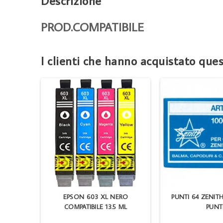
Descrizione
PROD.COMPATIBILE
I clienti che hanno acquistato qu
60 PKB-
EPSON 603 XL NERO
PUNTI 64 ZENITH
COMPATIBILE 13.5 ML
PUNT