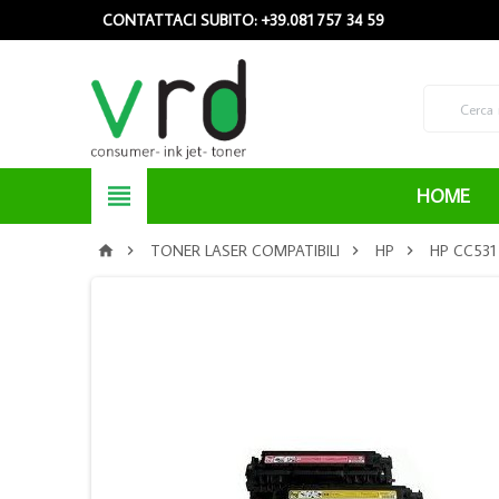
CONTATTACI SUBITO: +39.081 757 34 59

HOME
TONER LASER COMPATIBILI
HP
HP CC531



