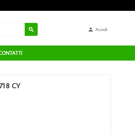


Accedi
CONTATTI
718 CY