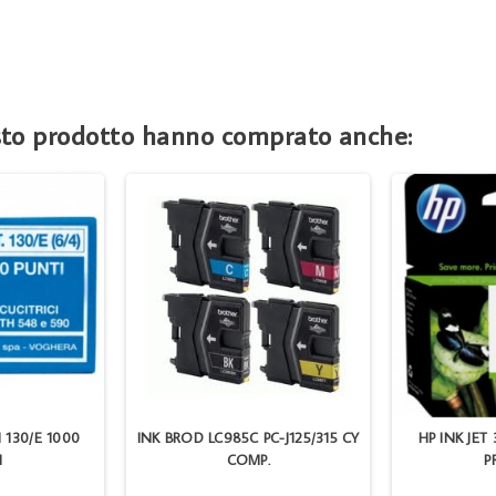
esto prodotto hanno comprato anche:
 130/E 1000
INK BROD LC985C PC-J125/315 CY
HP INK JET
I
COMP.
P