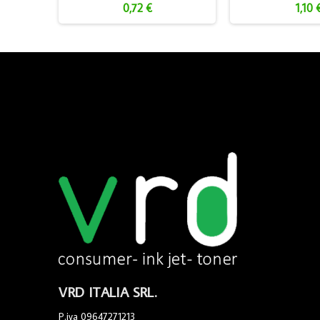
0,72 €
1,10 
VRD ITALIA SRL.
P.iva 09647271213