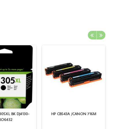
 305XL BK DJ4130-
HP CB543A /CANON 716M
INK J
RO6432