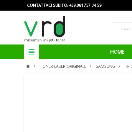
CONTATTACI SUBITO: +39.081 757 34 59

HOME
TONER LASER ORIGINALE
SAMSUNG
HP 



