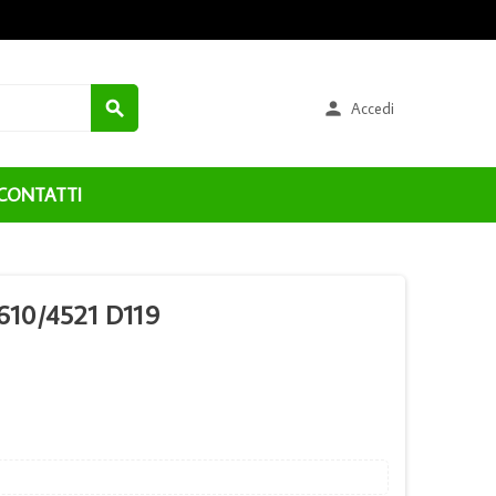


Accedi
CONTATTI
610/4521 D119