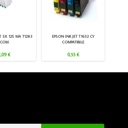
T SX 125 MA T1283
EPSON INK JET T1632 CY
HP INK
COM.
COMPATIBILE
1,09 €
0,55 €