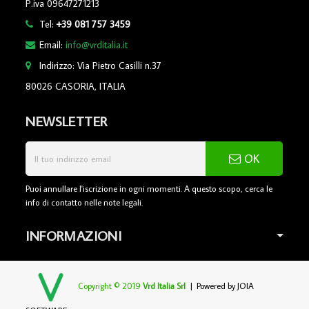
P.iva 09647271213
Tel:
+39 081 757 3459
Email:
info@vrditalia.it
Indirizzo: Via Pietro Casilli n.37
80026 CASORIA, ITALIA
NEWSLETTER
OK
Puoi annullare l'iscrizione in ogni momenti. A questo scopo, cerca le
info di contatto nelle note legali.
INFORMAZIONI
Copyright © 2019
Vrd Italia Srl
| Powered by
JOIA