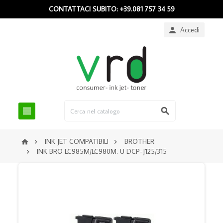
CONTATTACI SUBITO: +39.081 757 34 59
Accedi



INK JET COMPATIBILI
BROTHER



INK BRO LC985M/LC980M. U DCP-J125/315
