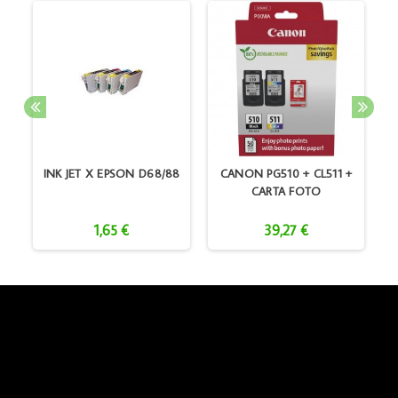
P
INK JET X EPSON D68/88
CANON PG510 + CL511 +
CARTA FOTO
1,65 €
39,27 €