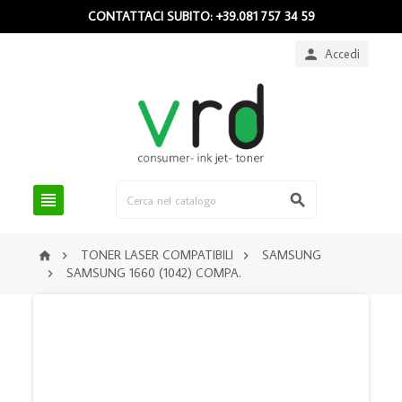
CONTATTACI SUBITO: +39.081 757 34 59
Accedi



TONER LASER COMPATIBILI
SAMSUNG



SAMSUNG 1660 (1042) COMPA.
