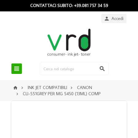
CONTATTACI SUBITO: +39.081 757 34 59
Accedi



INK JET COMPATIBILI
CANON



CLI-551GREY PER MG 5450 (13ML) COMP
