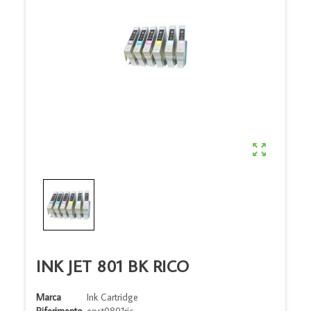

INK JET 801 BK RICO
Marca
Ink Cartridge
Riferimento
epst0801ric