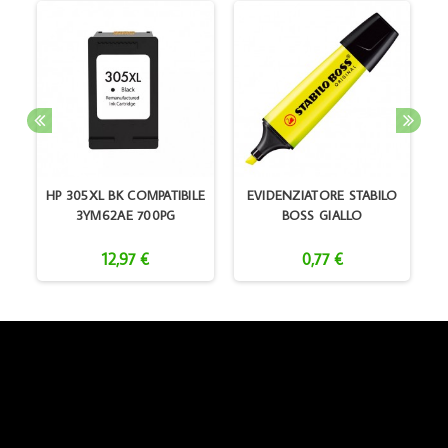
L
HP 305XL BK COMPATIBILE
EVIDENZIATORE STABILO
3YM62AE 700PG
BOSS GIALLO
12,97 €
0,77 €