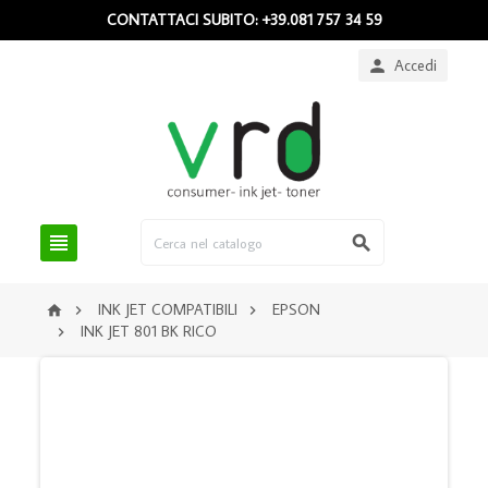
CONTATTACI SUBITO: +39.081 757 34 59
Accedi



INK JET COMPATIBILI
EPSON



INK JET 801 BK RICO
