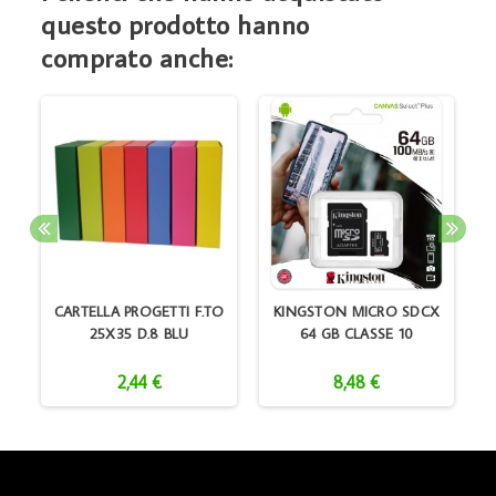
questo prodotto hanno
comprato anche:
CD
CARTELLA PROGETTI F.TO
KINGSTON MICRO SDCX
25X35 D.8 BLU
64 GB CLASSE 10
2,44 €
8,48 €