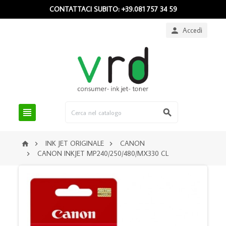
CONTATTACI SUBITO: +39.081 757 34 59
Accedi



INK JET ORIGINALE
CANON



CANON INKJET MP240/250/480/MX330 CL
