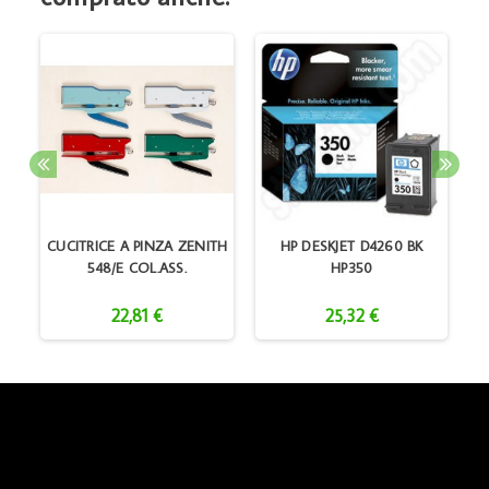
CUCITRICE A PINZA ZENITH
HP DESKJET D4260 BK
548/E COL.ASS.
HP350
22,81 €
25,32 €