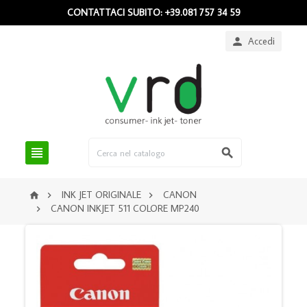
CONTATTACI SUBITO: +39.081 757 34 59
Accedi



INK JET ORIGINALE
CANON



CANON INKJET 511 COLORE MP240
