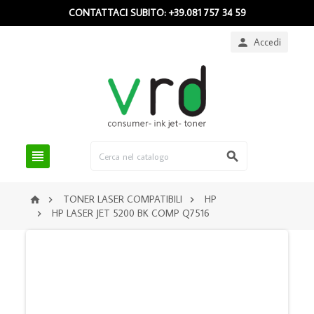
CONTATTACI SUBITO: +39.081 757 34 59
Accedi



TONER LASER COMPATIBILI
HP



HP LASER JET 5200 BK COMP Q7516
