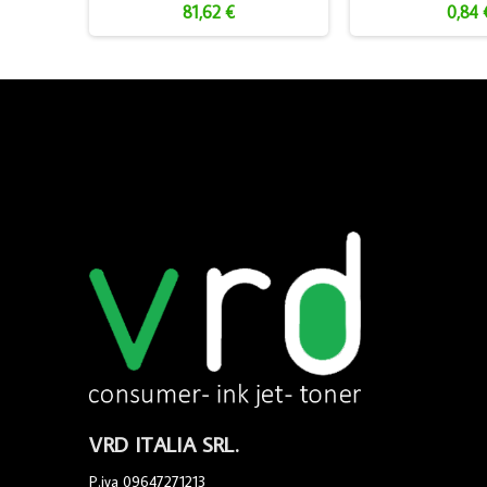
81,62 €
0,84 
VRD ITALIA SRL.
P.iva 09647271213