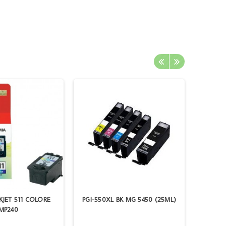
JET 511 COLORE
PGI-550XL BK MG 5450 (25ML)
BROTHER
MP240