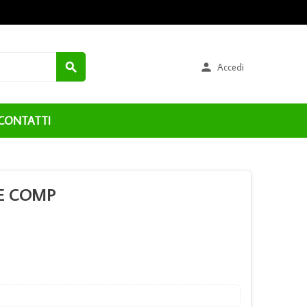


Accedi
CONTATTI
YE COMP