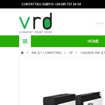
CONTATTACI SUBITO: +39.081 757 34 59

HOME
INK JET COMPATIBILI
HP
CN048AE INK JE



