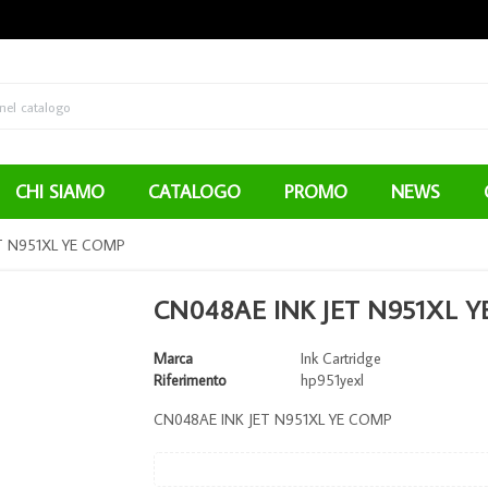
CHI SIAMO
CATALOGO
PROMO
NEWS
T N951XL YE COMP
CN048AE INK JET N951XL 
Marca
Ink Cartridge
Riferimento
hp951yexl
CN048AE INK JET N951XL YE COMP