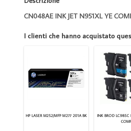
Descrizione
CN048AE INK JET N951XL YE COM
I clienti che hanno acquistato qu
 10X1000
HP LASER M252/MFP M277 201A BK
INK BROD LC985C P
COMP