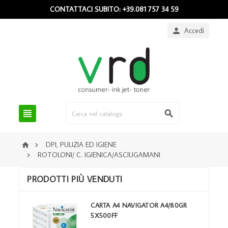
CONTATTACI SUBITO: +39.081 757 34 59
Accedi



DPI, PULIZIA ED IGIENE


ROTOLONI/ C. IGIENICA/ASCIUGAMANI

PRODOTTI PIÙ VENDUTI
CARTA A4 NAVIGATOR A4/80GR
5X500FF