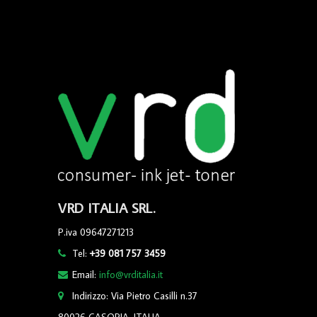
VRD ITALIA SRL.
P.iva 09647271213
Tel:
+39 081 757 3459
Email:
info@vrditalia.it
Indirizzo: Via Pietro Casilli n.37
80026 CASORIA, ITALIA