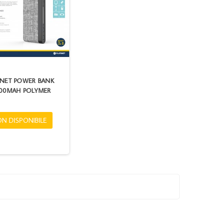
INET POWER BANK
00MAH POLYMER
N DISPONIBILE