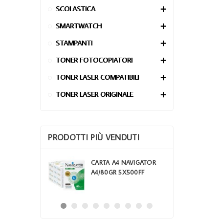
SCOLASTICA

SMARTWATCH

STAMPANTI

TONER FOTOCOPIATORI

TONER LASER COMPATIBILI

TONER LASER ORIGINALE

PRODOTTI PIÙ VENDUTI
 XL
CARTA A4 NAVIGATOR
E COLORE
A4/80GR 5X500FF