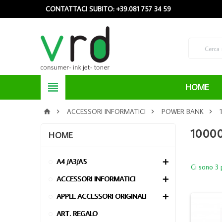
CONTATTACI SUBITO: +39.081 757 34 59

HOME
ACCESSORI INFORMATICI
POWER BANK




1000
HOME
A4 /A3/A5

Ci sono 3 
ACCESSORI INFORMATICI

APPLE ACCESSORI ORIGINALI

ART. REGALO