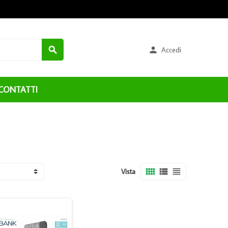


Accedi
CONTATTI



Vista