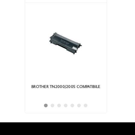
40/270 CY
BROTHER TN2000/2005 COMPATIBILE
TONER 
HL