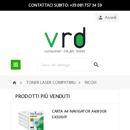
CONTATTACI SUBITO: +39.081 757 34 59
Accedi



TONER LASER COMPATIBILI
RICOH



PRODOTTI PIÙ VENDUTI
CARTA A4 NAVIGATOR A4/80GR
5X500FF