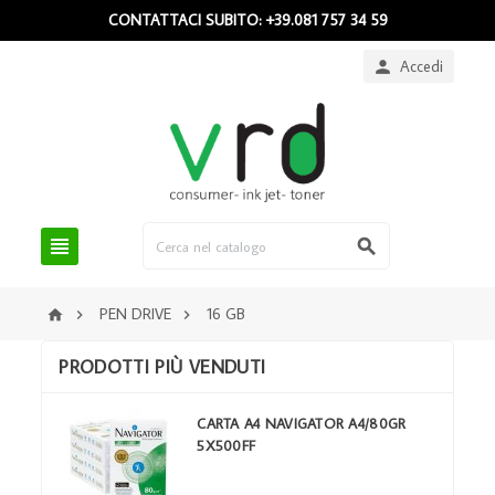
CONTATTACI SUBITO: +39.081 757 34 59
Accedi



PEN DRIVE
16 GB



PRODOTTI PIÙ VENDUTI
CARTA A4 NAVIGATOR A4/80GR
5X500FF