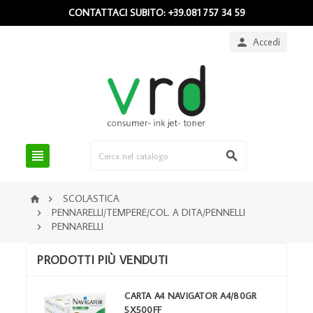
CONTATTACI SUBITO: +39.081 757 34 59
Accedi



SCOLASTICA


PENNARELLI/TEMPERE/COL. A DITA/PENNELLI

PENNARELLI

PRODOTTI PIÙ VENDUTI
CARTA A4 NAVIGATOR A4/80GR
5X500FF