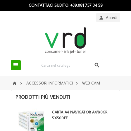
CONTATTACI SUBITO: +39.081 757 34 59
Accedi



ACCESSORI INFORMATICI
WEB CAM



PRODOTTI PIÙ VENDUTI
CARTA A4 NAVIGATOR A4/80GR
5X500FF