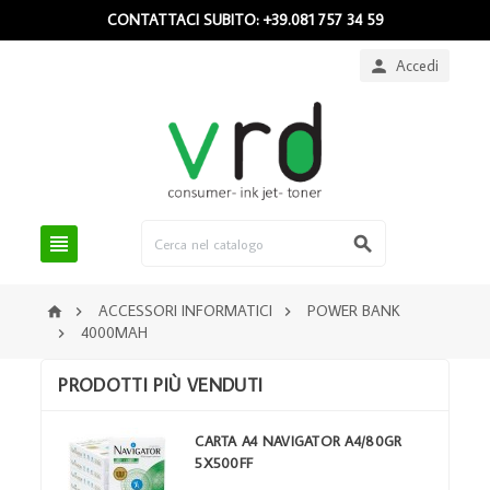
CONTATTACI SUBITO: +39.081 757 34 59
Accedi



ACCESSORI INFORMATICI
POWER BANK



4000MAH

PRODOTTI PIÙ VENDUTI
CARTA A4 NAVIGATOR A4/80GR
5X500FF