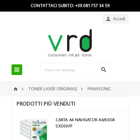
CONTATTACI SUBITO: +39.081 757 34 59
Accedi



TONER LASER ORIGINALE
PANASONIC



PRODOTTI PIÙ VENDUTI
CARTA A4 NAVIGATOR A4/80GR
5X500FF