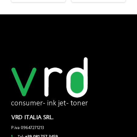
VRD ITALIA SRL.
P.iva 09647271213
Tel:
+39 081 757 3459