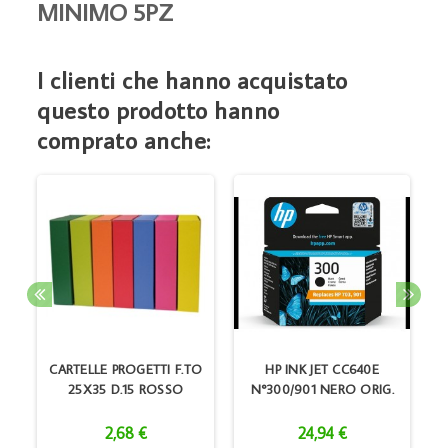
MINIMO 5PZ
I clienti che hanno acquistato
questo prodotto hanno
comprato anche:
K
CARTELLE PROGETTI F.TO
HP INK JET CC640E
25X35 D.15 ROSSO
N°300/901 NERO ORIG.
2,68 €
24,94 €