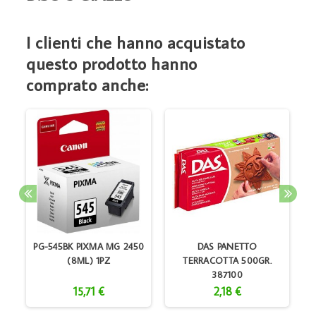
I clienti che hanno acquistato
questo prodotto hanno
comprato anche:
PG-545BK PIXMA MG 2450
DAS PANETTO
(8ML) 1PZ
TERRACOTTA 500GR.
387100
15,71 €
2,18 €