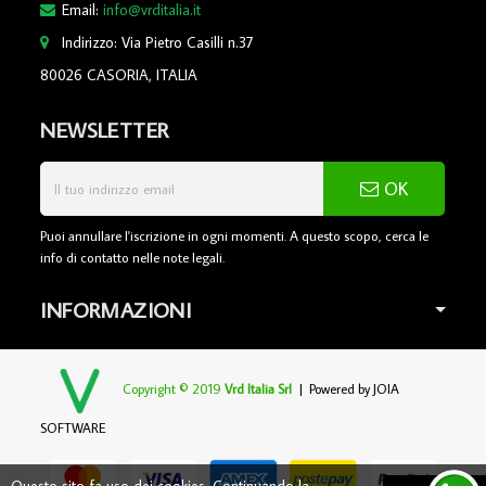
Email:
info@vrditalia.it
Indirizzo: Via Pietro Casilli n.37
80026 CASORIA, ITALIA
NEWSLETTER
OK
Puoi annullare l'iscrizione in ogni momenti. A questo scopo, cerca le
info di contatto nelle note legali.
INFORMAZIONI
Copyright © 2019
Vrd Italia Srl
| Powered by
JOIA
SOFTWARE