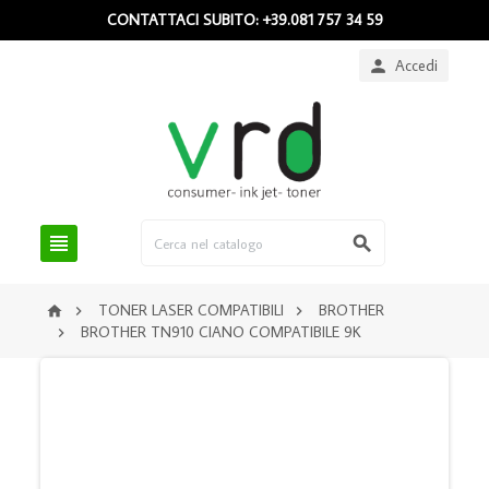
CONTATTACI SUBITO: +39.081 757 34 59
Accedi



TONER LASER COMPATIBILI
BROTHER



BROTHER TN910 CIANO COMPATIBILE 9K
