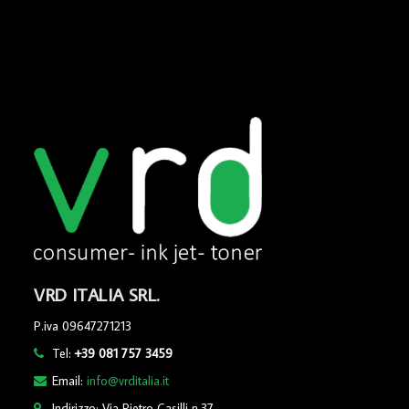
VRD ITALIA SRL.
P.iva 09647271213
Tel:
+39 081 757 3459
Email:
info@vrditalia.it
Indirizzo: Via Pietro Casilli n.37