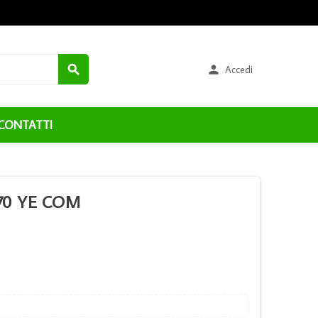


Accedi
CONTATTI
70 YE COM