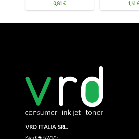
0,81 €
1,51 
VRD ITALIA SRL.
P.iva 09647271213