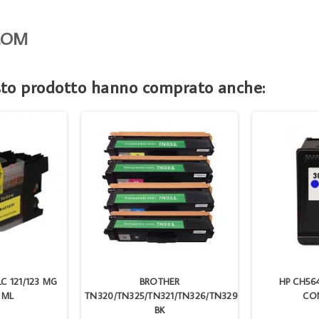
 COM
esto prodotto hanno comprato anche:
LC 121/123 MG
BROTHER
HP CH56
 ML
TN320/TN325/TN321/TN326/TN329
COM
BK