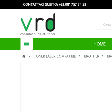
CONTATTACI SUBITO: +39.081 757 34 59

HOME
TONER LASER COMPATIBILI
BROTHER
BR



