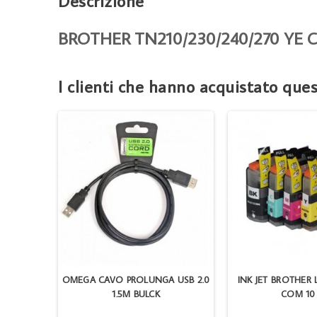
Descrizione
BROTHER TN210/230/240/270 YE
I clienti che hanno acquistato qu
BK COMP
OMEGA CAVO PROLUNGA USB 2.0
INK JET BROTHER 
1.5M BULCK
COM 10