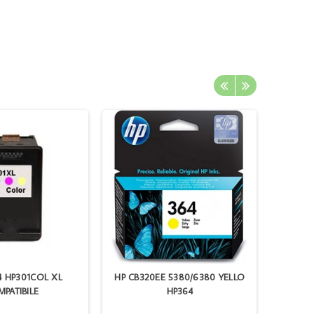
4 HP301COL XL
HP CB320EE 5380/6380 YELLO
EPSON IN
PATIBILE
HP364