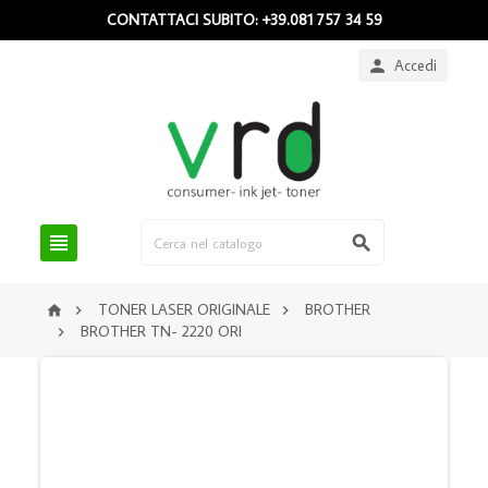
CONTATTACI SUBITO: +39.081 757 34 59
Accedi



TONER LASER ORIGINALE
BROTHER



BROTHER TN- 2220 ORI
