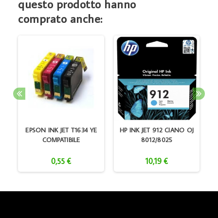
questo prodotto hanno
comprato anche:
M
EPSON INK JET T1634 YE
HP INK JET 912 CIANO OJ
COMPATIBILE
8012/8025
0,55 €
10,19 €