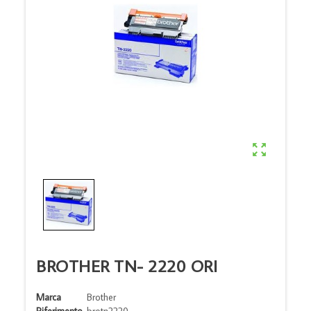

BROTHER TN- 2220 ORI
Marca
Brother
Riferimento
brotn2220