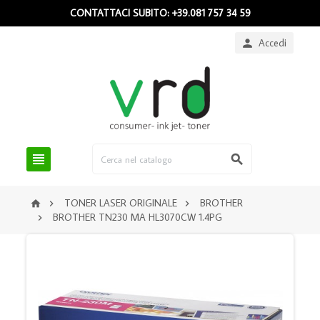
CONTATTACI SUBITO: +39.081 757 34 59
Accedi



TONER LASER ORIGINALE
BROTHER



BROTHER TN230 MA HL3070CW 1.4PG
