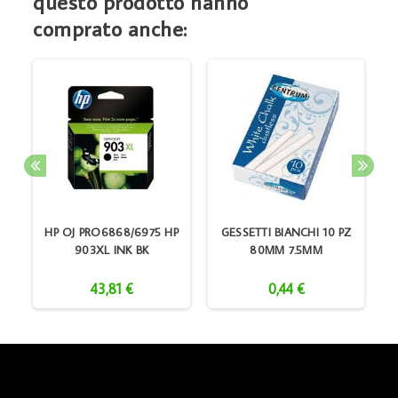
questo prodotto hanno
comprato anche:
BK
HP OJ PRO6868/6975 HP
GESSETTI BIANCHI 10 PZ
903XL INK BK
80MM 7.5MM
43,81 €
0,44 €