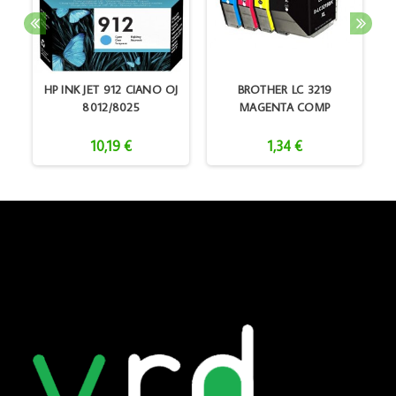
HP INK JET 912 CIANO OJ
BROTHER LC 3219
5
8012/8025
MAGENTA COMP
10,19 €
1,34 €