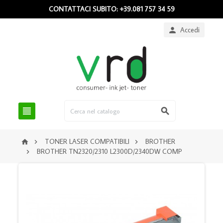
CONTATTACI SUBITO: +39.081 757 34 59
Accedi



TONER LASER COMPATIBILI
BROTHER



BROTHER TN2320/2310 L2300D/2340DW COMP
