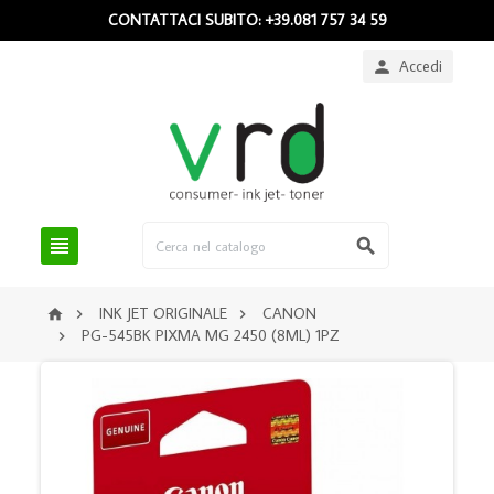
CONTATTACI SUBITO: +39.081 757 34 59
Accedi



INK JET ORIGINALE
CANON



PG-545BK PIXMA MG 2450 (8ML) 1PZ
