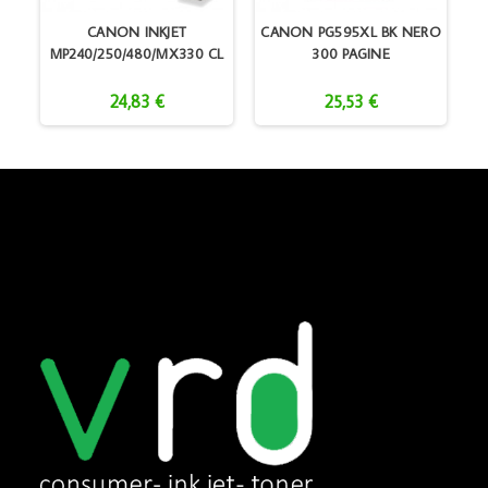
CANON INKJET
CANON PG595XL BK NERO
C
MP240/250/480/MX330 CL
300 PAGINE
24,83 €
25,53 €