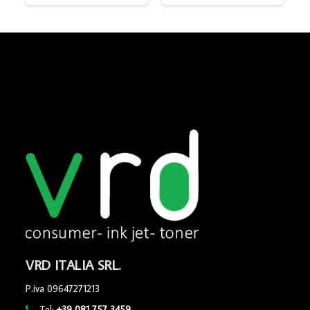
VRD ITALIA SRL.
P.iva 09647271213
Tel:
+39 081 757 3459