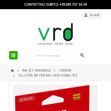
CONTATTACI SUBITO: +39.081 757 34 59
Accedi



INK JET ORIGINALE
CANON



CLI-551XL BK PER MG 5450 (15ML) 1PZ
