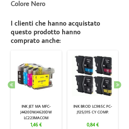
Colore Nero
I clienti che hanno acquistato
questo prodotto hanno
comprato anche:
INK JET MA MFC-
INK BROD LC985C PC-
T
J4420DW/4620DW
J125/315 CY COMP.
LC223MACOM
1,46 €
0,84 €