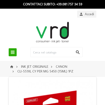
CONTATTACI SUBITO: +39.081 757 34 59
Accedi



INK JET ORIGINALE
CANON



CLI-551XL CY PER MG 5450 (15ML) 1PZ
