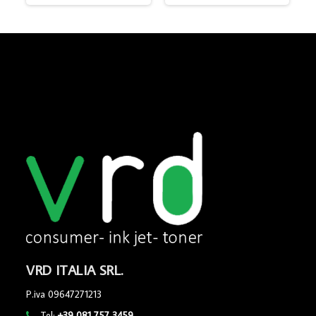
VRD ITALIA SRL.
P.iva 09647271213
Tel:
+39 081 757 3459