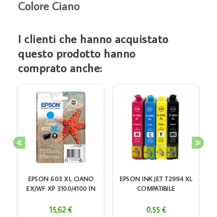
Colore Ciano
I clienti che hanno acquistato
questo prodotto hanno
comprato anche:
EPSON 603 XL CIANO
EPSON INK JET T2994 XL
EX/WF XP 3100/4100 IN
COMPATIBILE
M
15,62 €
0,55 €