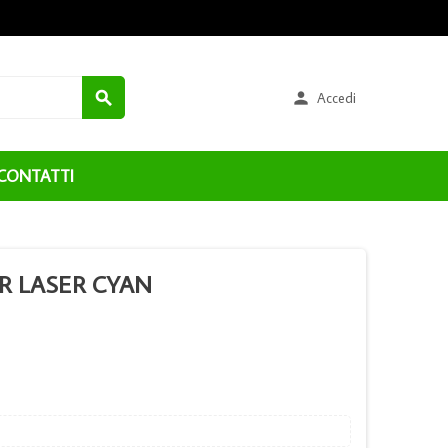


Accedi
CONTATTI
R LASER CYAN