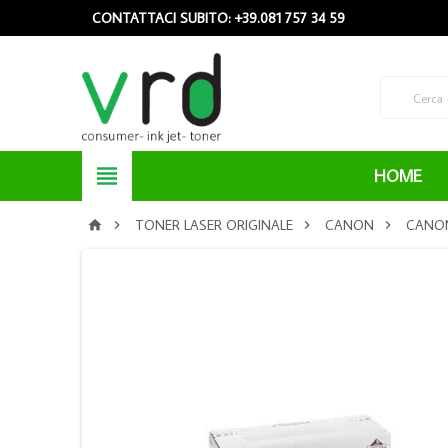
CONTATTACI SUBITO: +39.081 757 34 59

HOME
TONER LASER ORIGINALE
CANON
CANON



