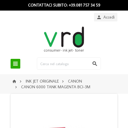
CONTATTACI SUBITO: +39.081 757 34 59
Accedi



INK JET ORIGINALE
CANON



CANON 6000 TANK MAGENTA BCI-3M
