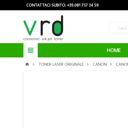
CONTATTACI SUBITO: +39.081 757 34 59

HOME
TONER LASER ORIGINALE
CANON
CANON



