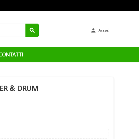


Accedi
CONTATTI
SER & DRUM