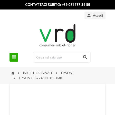
CONTATTACI SUBITO: +39.081 757 34 59
Accedi



INK JET ORIGINALE
EPSON



EPSON C 62-3200 BK T040
