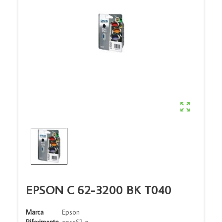

EPSON C 62-3200 BK T040
Marca
Epson
Riferimento
epsc62 o